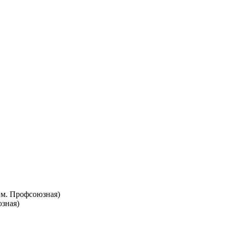
т. м. Профсоюзная)
юзная)