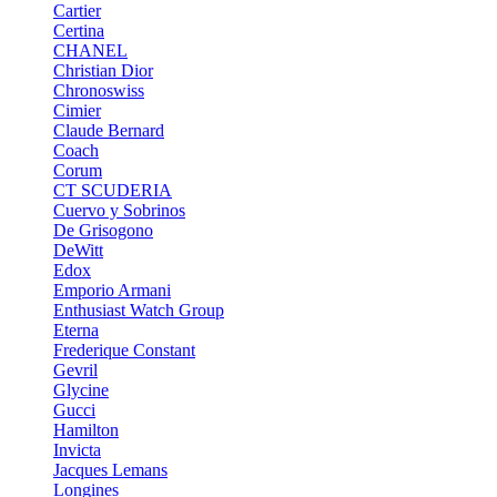
Cartier
Certina
CHANEL
Christian Dior
Chronoswiss
Cimier
Claude Bernard
Coach
Corum
CT SCUDERIA
Cuervo y Sobrinos
De Grisogono
DeWitt
Edox
Emporio Armani
Enthusiast Watch Group
Eterna
Frederique Constant
Gevril
Glycine
Gucci
Hamilton
Invicta
Jacques Lemans
Longines