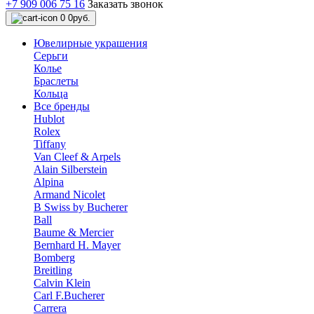
+7 909 006 75 16
Заказать звонок
0
0руб.
Ювелирные украшения
Серьги
Колье
Браслеты
Кольца
Все бренды
Hublot
Rolex
Tiffany
Van Cleef & Arpels
Alain Silberstein
Alpina
Armand Nicolet
B Swiss by Bucherer
Ball
Baume & Mercier
Bernhard H. Mayer
Bomberg
Breitling
Calvin Klein
Carl F.Bucherer
Carrera