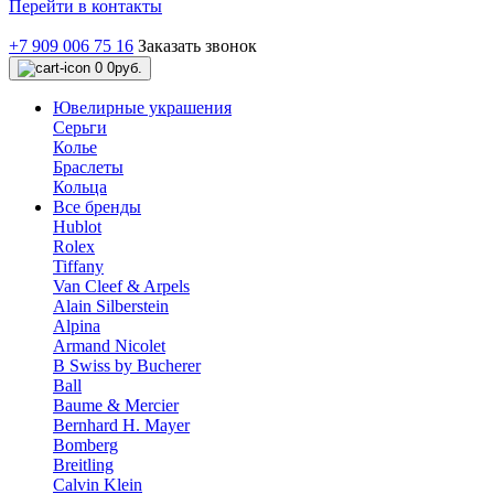
Перейти в контакты
+7 909 006 75 16
Заказать звонок
0
0руб.
Ювелирные украшения
Серьги
Колье
Браслеты
Кольца
Все бренды
Hublot
Rolex
Tiffany
Van Cleef & Arpels
Alain Silberstein
Alpina
Armand Nicolet
B Swiss by Bucherer
Ball
Baume & Mercier
Bernhard H. Mayer
Bomberg
Breitling
Calvin Klein