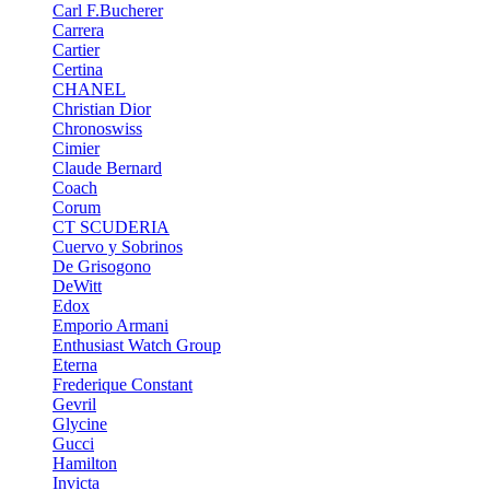
Carl F.Bucherer
Carrera
Cartier
Certina
CHANEL
Christian Dior
Chronoswiss
Cimier
Claude Bernard
Coach
Corum
CT SCUDERIA
Cuervo y Sobrinos
De Grisogono
DeWitt
Edox
Emporio Armani
Enthusiast Watch Group
Eterna
Frederique Constant
Gevril
Glycine
Gucci
Hamilton
Invicta