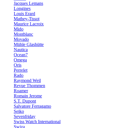
Jacques Lemans
Longines
Louis Erard
Mathey-Tissot
Maurice Lacroix
Mido
Montblanc
Movado
Mühle Glashütte
Nautica
Ocean7
Omega
Oris
Perrelet
Rado
Raymond Weil
Revue Thommen
Roamer
Romain Jerome
S.T. Dupont
Salvatore Ferragamo
Seiko
Sevenfriday
Swiss Watch International
Swiza