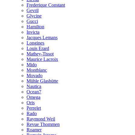
Frederique Constant
Gevril
Glycine
Gucci
Hamilton
Invicta
Jacques Lemans
Longines
Louis Erard
Mathey-Tissot
Maurice Lacroix
Mido
Montblanc
Movado
Mühle Glashütte
Nautica
Ocean7
Omega
Oris
Perrelet
Rado
Raymond Weil
Revue Thommen
Roamer