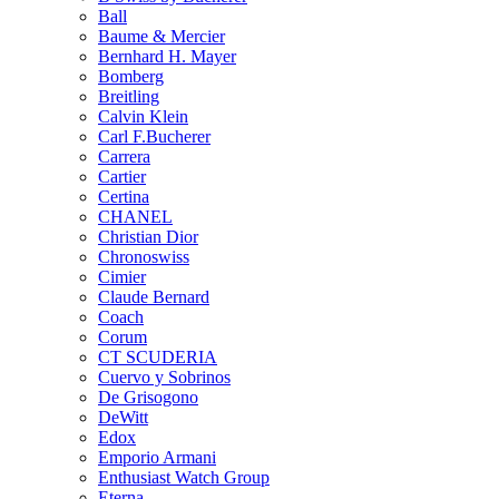
Ball
Baume & Mercier
Bernhard H. Mayer
Bomberg
Breitling
Calvin Klein
Carl F.Bucherer
Carrera
Cartier
Certina
CHANEL
Christian Dior
Chronoswiss
Cimier
Claude Bernard
Coach
Corum
CT SCUDERIA
Cuervo y Sobrinos
De Grisogono
DeWitt
Edox
Emporio Armani
Enthusiast Watch Group
Eterna