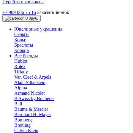
Перейти в контакты
+7 909 006 75 16
Заказать звонок
0
0руб.
Ювелирные украшения
Серьги
Колье
Браслеты
Кольца
Все бренды
Hublot
Rolex
Tiffany
Van Cleef & Arpels
Alain Silberstein
Alpina
Armand Nicolet
B Swiss by Bucherer
Ball
Baume & Mercier
Bernhard H. Mayer
Bomberg
Breitling
Calvin Klein