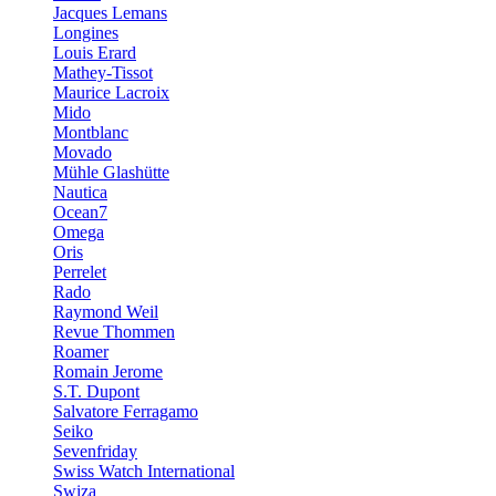
Jacques Lemans
Longines
Louis Erard
Mathey-Tissot
Maurice Lacroix
Mido
Montblanc
Movado
Mühle Glashütte
Nautica
Ocean7
Omega
Oris
Perrelet
Rado
Raymond Weil
Revue Thommen
Roamer
Romain Jerome
S.T. Dupont
Salvatore Ferragamo
Seiko
Sevenfriday
Swiss Watch International
Swiza