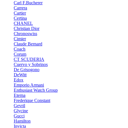
Carl F.Bucherer
Carrera
Cartier
Certina
CHANEL
Christian Dior
Chronoswiss
Cimier
Claude Bernard
Coach
Corum
CT SCUDERIA
Cuervo y Sobrinos
De Grisogono
DeWitt
Edox
Emporio Armani
Enthusiast Watch Group
Eterna
Frederique Constant
Gevril
Glycine
Gucci
Hamilton
Invicta