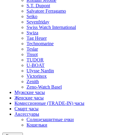
Romain Jerome
S.T. Dupont
Salvatore Ferragamo
Seiko
Sevenfriday
Swiss Watch International
Swiza
Tag Heuer
Technomarine
Teslar
Tissot
TUDOR
U-BOAT
Ulysse Nardin
Victorinox
Zenith
Zeno-Watch Basel
Мужские часы
Женские часы
Комиссионные (TRADE-IN) часы
Смарт часы
Аксессуары
Солнцезащитные очки
Кошельки