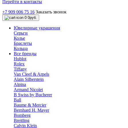
Перейти в контакты
+7 909 006 75 16
Заказать звонок
0
0руб.
Ювелирные украшения
Серьги
Колье
Браслеты
Кольца
Все бренды
Hublot
Rolex
Tiffany
Van Cleef & Arpels
Alain Silberstein
Alpina
Armand Nicolet
B Swiss by Bucherer
Ball
Baume & Mercier
Bernhard H. Mayer
Bomberg
Breitling
Calvin Klein