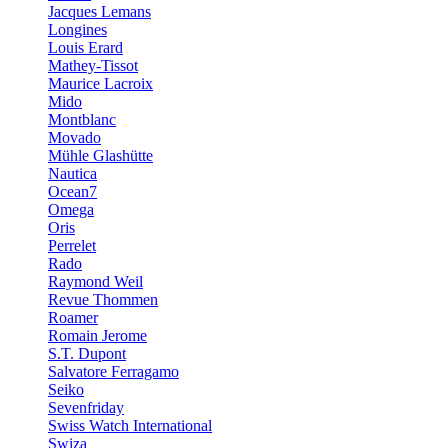
Jacques Lemans
Longines
Louis Erard
Mathey-Tissot
Maurice Lacroix
Mido
Montblanc
Movado
Mühle Glashütte
Nautica
Ocean7
Omega
Oris
Perrelet
Rado
Raymond Weil
Revue Thommen
Roamer
Romain Jerome
S.T. Dupont
Salvatore Ferragamo
Seiko
Sevenfriday
Swiss Watch International
Swiza