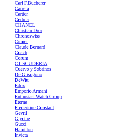
Carl F.Bucherer
Carrera
Cartier
Certina
CHANEL
Christian Dior
Chronoswiss
Cimier
Claude Bernard
Coach
Corum
CT SCUDERIA
Cuervo y Sobrinos
De Grisogono
DeWitt
Edox
Emporio Armani
Enthusiast Watch Group
Eterna
Frederique Constant
Gevril
Glycine
Gucci
Hamilton
Invicta