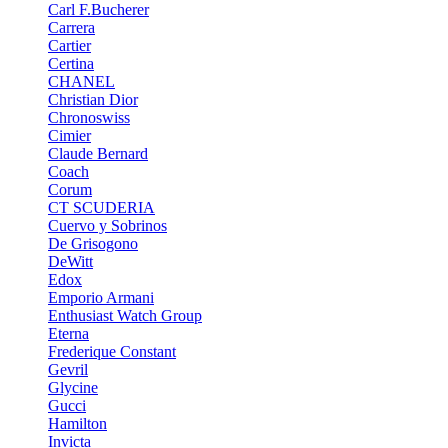
Carl F.Bucherer
Carrera
Cartier
Certina
CHANEL
Christian Dior
Chronoswiss
Cimier
Claude Bernard
Coach
Corum
CT SCUDERIA
Cuervo y Sobrinos
De Grisogono
DeWitt
Edox
Emporio Armani
Enthusiast Watch Group
Eterna
Frederique Constant
Gevril
Glycine
Gucci
Hamilton
Invicta