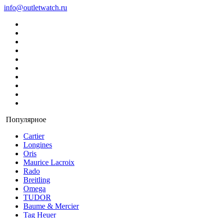
info@outletwatch.ru
Популярное
Cartier
Longines
Oris
Maurice Lacroix
Rado
Breitling
Omega
TUDOR
Baume & Mercier
Tag Heuer