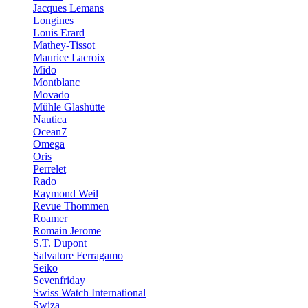
Jacques Lemans
Longines
Louis Erard
Mathey-Tissot
Maurice Lacroix
Mido
Montblanc
Movado
Mühle Glashütte
Nautica
Ocean7
Omega
Oris
Perrelet
Rado
Raymond Weil
Revue Thommen
Roamer
Romain Jerome
S.T. Dupont
Salvatore Ferragamo
Seiko
Sevenfriday
Swiss Watch International
Swiza