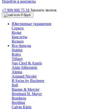
Перейти в контакты
+7 909 006 75 16
Заказать звонок
0
0руб.
Ювелирные украшения
Серьги
Колье
Браслеты
Кольца
Все бренды
Hublot
Rolex
Tiffany
Van Cleef & Arpels
Alain Silberstein
Alpina
Armand Nicolet
B Swiss by Bucherer
Ball
Baume & Mercier
Bernhard H. Mayer
Bomberg
Breitling
Calvin Klein