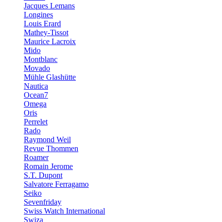
Jacques Lemans
Longines
Louis Erard
Mathey-Tissot
Maurice Lacroix
Mido
Montblanc
Movado
Mühle Glashütte
Nautica
Ocean7
Omega
Oris
Perrelet
Rado
Raymond Weil
Revue Thommen
Roamer
Romain Jerome
S.T. Dupont
Salvatore Ferragamo
Seiko
Sevenfriday
Swiss Watch International
Swiza