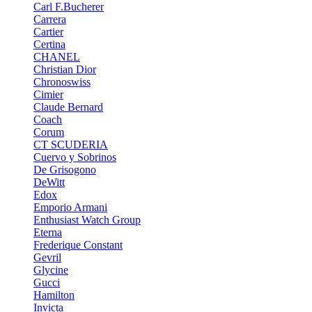
Carl F.Bucherer
Carrera
Cartier
Certina
CHANEL
Christian Dior
Chronoswiss
Cimier
Claude Bernard
Coach
Corum
CT SCUDERIA
Cuervo y Sobrinos
De Grisogono
DeWitt
Edox
Emporio Armani
Enthusiast Watch Group
Eterna
Frederique Constant
Gevril
Glycine
Gucci
Hamilton
Invicta