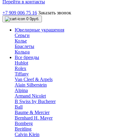
Перейти в контакты
+7 909 006 75 16
Заказать звонок
0
0руб.
Ювелирные украшения
Серьги
Колье
Браслеты
Кольца
Все бренды
Hublot
Rolex
Tiffany
Van Cleef & Arpels
Alain Silberstein
Alpina
Armand Nicolet
B Swiss by Bucherer
Ball
Baume & Mercier
Bernhard H. Mayer
Bomberg
Breitling
Calvin Klein