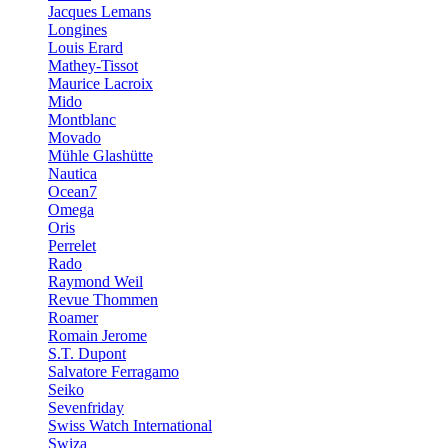
Jacques Lemans
Longines
Louis Erard
Mathey-Tissot
Maurice Lacroix
Mido
Montblanc
Movado
Mühle Glashütte
Nautica
Ocean7
Omega
Oris
Perrelet
Rado
Raymond Weil
Revue Thommen
Roamer
Romain Jerome
S.T. Dupont
Salvatore Ferragamo
Seiko
Sevenfriday
Swiss Watch International
Swiza