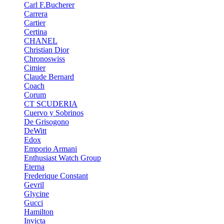
Carl F.Bucherer
Carrera
Cartier
Certina
CHANEL
Christian Dior
Chronoswiss
Cimier
Claude Bernard
Coach
Corum
CT SCUDERIA
Cuervo y Sobrinos
De Grisogono
DeWitt
Edox
Emporio Armani
Enthusiast Watch Group
Eterna
Frederique Constant
Gevril
Glycine
Gucci
Hamilton
Invicta