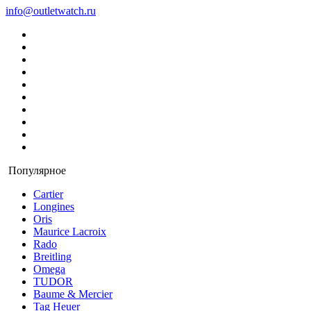
info@outletwatch.ru
Популярное
Cartier
Longines
Oris
Maurice Lacroix
Rado
Breitling
Omega
TUDOR
Baume & Mercier
Tag Heuer