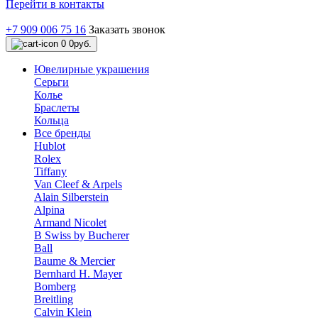
Перейти в контакты
+7 909 006 75 16
Заказать звонок
0
0руб.
Ювелирные украшения
Серьги
Колье
Браслеты
Кольца
Все бренды
Hublot
Rolex
Tiffany
Van Cleef & Arpels
Alain Silberstein
Alpina
Armand Nicolet
B Swiss by Bucherer
Ball
Baume & Mercier
Bernhard H. Mayer
Bomberg
Breitling
Calvin Klein