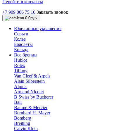
Перейти в контакты
+7 909 006 75 16
Заказать звонок
0
0руб.
Ювелирные украшения
Серьги
Колье
Браслеты
Кольца
Все бренды
Hublot
Rolex
Tiffany
Van Cleef & Arpels
Alain Silberstein
Alpina
Armand Nicolet
B Swiss by Bucherer
Ball
Baume & Mercier
Bernhard H. Mayer
Bomberg
Breitling
Calvin Klein