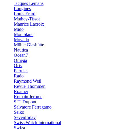
Jacques Lemans
Longines
Louis Erard
Mathey-Tissot
Maurice Lacroix
Mido
Montblanc
Movado
Mühle Glashütte
Nautica
Ocean7
Omega
Oris
Perrelet
Rado
Raymond Weil
Revue Thommen
Roamer
Romain Jerome
S.T. Dupont
Salvatore Ferragamo
Seiko
Sevenfriday
Swiss Watch International
Swiza