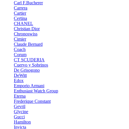
Carl F.Bucherer
Carrera
Cartier
Certina
CHANEL
Christian Dior
Chronoswiss
Cimier
Claude Bernard
Coach
Corum
CT SCUDERIA
Cuervo y Sobrinos
De Grisogono
DeWitt
Edox
Emporio Armani
Enthusiast Watch Group
Eterna
Frederique Constant
Gevril
Glycine
Gucci
Hamilton
Invicta