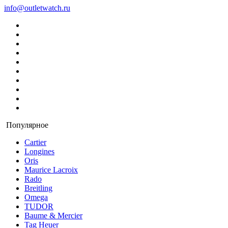
info@outletwatch.ru
Популярное
Cartier
Longines
Oris
Maurice Lacroix
Rado
Breitling
Omega
TUDOR
Baume & Mercier
Tag Heuer