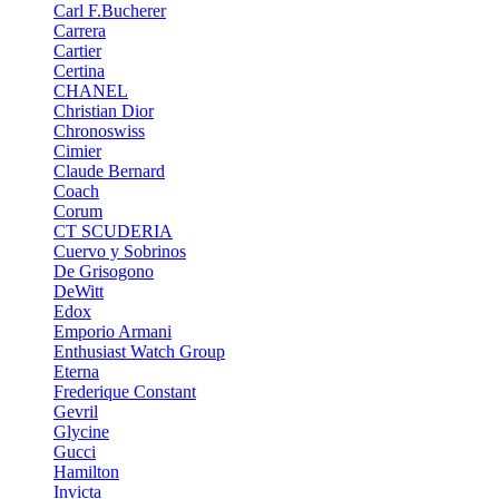
Carl F.Bucherer
Carrera
Cartier
Certina
CHANEL
Christian Dior
Chronoswiss
Cimier
Claude Bernard
Coach
Corum
CT SCUDERIA
Cuervo y Sobrinos
De Grisogono
DeWitt
Edox
Emporio Armani
Enthusiast Watch Group
Eterna
Frederique Constant
Gevril
Glycine
Gucci
Hamilton
Invicta