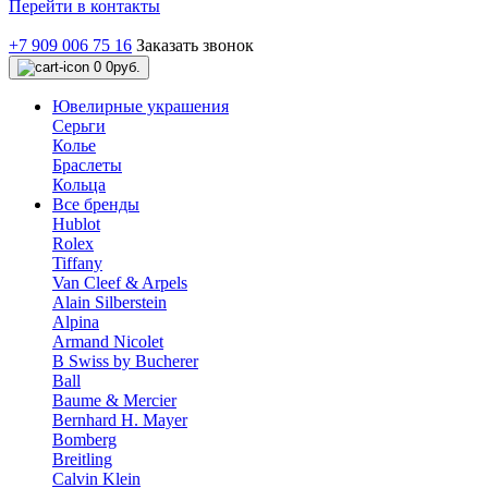
Перейти в контакты
+7 909 006 75 16
Заказать звонок
0
0руб.
Ювелирные украшения
Серьги
Колье
Браслеты
Кольца
Все бренды
Hublot
Rolex
Tiffany
Van Cleef & Arpels
Alain Silberstein
Alpina
Armand Nicolet
B Swiss by Bucherer
Ball
Baume & Mercier
Bernhard H. Mayer
Bomberg
Breitling
Calvin Klein