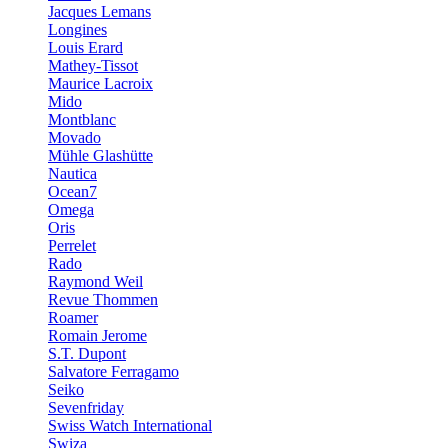
Jacques Lemans
Longines
Louis Erard
Mathey-Tissot
Maurice Lacroix
Mido
Montblanc
Movado
Mühle Glashütte
Nautica
Ocean7
Omega
Oris
Perrelet
Rado
Raymond Weil
Revue Thommen
Roamer
Romain Jerome
S.T. Dupont
Salvatore Ferragamo
Seiko
Sevenfriday
Swiss Watch International
Swiza