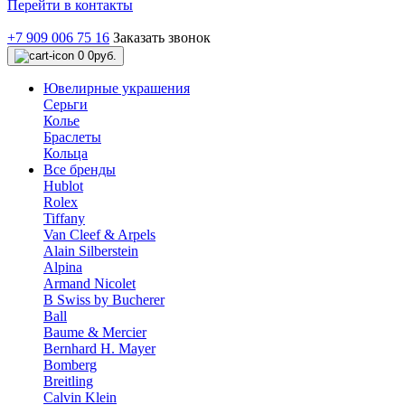
Перейти в контакты
+7 909 006 75 16
Заказать звонок
0
0руб.
Ювелирные украшения
Серьги
Колье
Браслеты
Кольца
Все бренды
Hublot
Rolex
Tiffany
Van Cleef & Arpels
Alain Silberstein
Alpina
Armand Nicolet
B Swiss by Bucherer
Ball
Baume & Mercier
Bernhard H. Mayer
Bomberg
Breitling
Calvin Klein