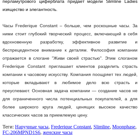
перламутрового циферблата придает модели Slimline Ladies
изящество и элегантность.
Часы Frederique Constant – больше, чем роскошные часы. За
ними стоит глубокий творческий процесс, включающий в себя
вдохновенную разработку, эффективное развитие и
беспрецедентное внимание к деталям. Философия компании
отражается в слогане "Живи своей страстью". Этим слоганом
Frederique Constant приглашает клиентов разделить страсть
компании к часовому искусству. Компания поощряет тех людей,
которые вкладывают в любимое дело всю страсть и
преуспевают. Основная задача компании — создание часов не
для ограниченного числа потенциальных покупателей, а для
более широкого круга людей, ценящих высокое качество
классических часов за приемлемую цену.
Теги:
Наручные часы
,
Frederique Constant
,
Slimline
,
Moonphase
,
FC-206MPND1S6
,
женские часы