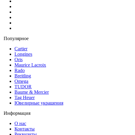
Популярное
Cartier
Longines
Oris
Maurice Lacroix
Rado
Breitling
Omega
TUDOR
Baume & Mercier
Tag Heuer
Ювелирные украшения
Информация
О нас
Контакты
Реквизиты