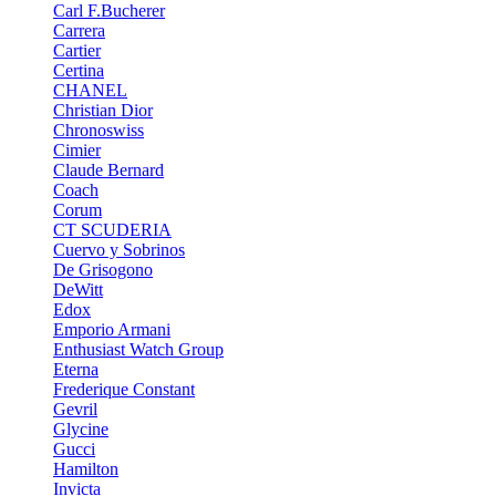
Carl F.Bucherer
Carrera
Cartier
Certina
CHANEL
Christian Dior
Chronoswiss
Cimier
Claude Bernard
Coach
Corum
CT SCUDERIA
Cuervo y Sobrinos
De Grisogono
DeWitt
Edox
Emporio Armani
Enthusiast Watch Group
Eterna
Frederique Constant
Gevril
Glycine
Gucci
Hamilton
Invicta