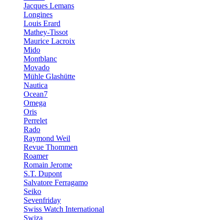
Jacques Lemans
Longines
Louis Erard
Mathey-Tissot
Maurice Lacroix
Mido
Montblanc
Movado
Mühle Glashütte
Nautica
Ocean7
Omega
Oris
Perrelet
Rado
Raymond Weil
Revue Thommen
Roamer
Romain Jerome
S.T. Dupont
Salvatore Ferragamo
Seiko
Sevenfriday
Swiss Watch International
Swiza