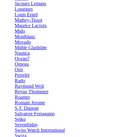
Jacques Lemans
Longines
Louis Erard
Mathey-Tissot
Maurice Lacroix
Mido
Montblanc
Movado
Mühle Glashütte
Nautica
Ocean7
Omega
Oris
Perrelet
Rado
Raymond Weil
Revue Thommen
Roamer
Romain Jerome
S.T. Dupont
Salvatore Ferragamo
Seiko
Sevenfriday
Swiss Watch International
Swiza