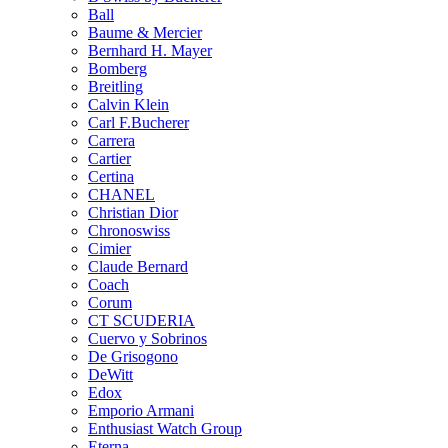
Ball
Baume & Mercier
Bernhard H. Mayer
Bomberg
Breitling
Calvin Klein
Carl F.Bucherer
Carrera
Cartier
Certina
CHANEL
Christian Dior
Chronoswiss
Cimier
Claude Bernard
Coach
Corum
CT SCUDERIA
Cuervo y Sobrinos
De Grisogono
DeWitt
Edox
Emporio Armani
Enthusiast Watch Group
Eterna