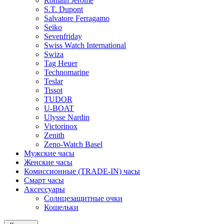
Romain Jerome
S.T. Dupont
Salvatore Ferragamo
Seiko
Sevenfriday
Swiss Watch International
Swiza
Tag Heuer
Technomarine
Teslar
Tissot
TUDOR
U-BOAT
Ulysse Nardin
Victorinox
Zenith
Zeno-Watch Basel
Мужские часы
Женские часы
Комиссионные (TRADE-IN) часы
Смарт часы
Аксессуары
Солнцезащитные очки
Кошельки