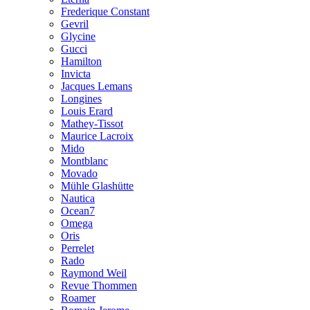
Frederique Constant
Gevril
Glycine
Gucci
Hamilton
Invicta
Jacques Lemans
Longines
Louis Erard
Mathey-Tissot
Maurice Lacroix
Mido
Montblanc
Movado
Mühle Glashütte
Nautica
Ocean7
Omega
Oris
Perrelet
Rado
Raymond Weil
Revue Thommen
Roamer