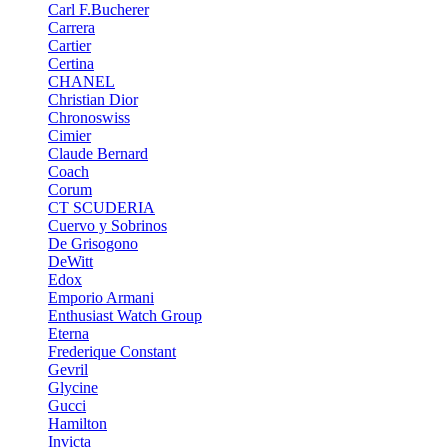
Carl F.Bucherer
Carrera
Cartier
Certina
CHANEL
Christian Dior
Chronoswiss
Cimier
Claude Bernard
Coach
Corum
CT SCUDERIA
Cuervo y Sobrinos
De Grisogono
DeWitt
Edox
Emporio Armani
Enthusiast Watch Group
Eterna
Frederique Constant
Gevril
Glycine
Gucci
Hamilton
Invicta