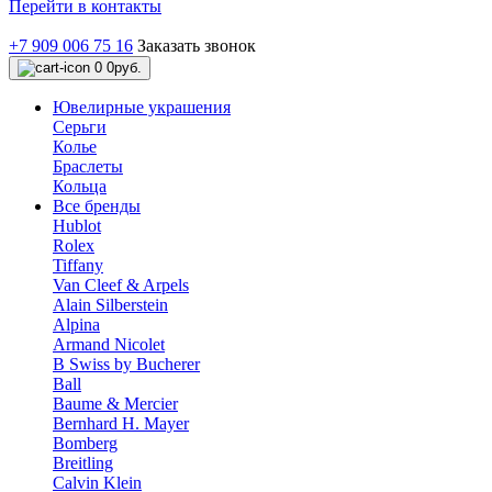
Перейти в контакты
+7 909 006 75 16
Заказать звонок
0
0руб.
Ювелирные украшения
Серьги
Колье
Браслеты
Кольца
Все бренды
Hublot
Rolex
Tiffany
Van Cleef & Arpels
Alain Silberstein
Alpina
Armand Nicolet
B Swiss by Bucherer
Ball
Baume & Mercier
Bernhard H. Mayer
Bomberg
Breitling
Calvin Klein