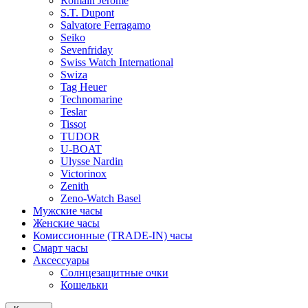
Romain Jerome
S.T. Dupont
Salvatore Ferragamo
Seiko
Sevenfriday
Swiss Watch International
Swiza
Tag Heuer
Technomarine
Teslar
Tissot
TUDOR
U-BOAT
Ulysse Nardin
Victorinox
Zenith
Zeno-Watch Basel
Мужские часы
Женские часы
Комиссионные (TRADE-IN) часы
Смарт часы
Аксессуары
Солнцезащитные очки
Кошельки