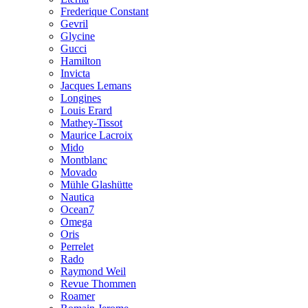
Frederique Constant
Gevril
Glycine
Gucci
Hamilton
Invicta
Jacques Lemans
Longines
Louis Erard
Mathey-Tissot
Maurice Lacroix
Mido
Montblanc
Movado
Mühle Glashütte
Nautica
Ocean7
Omega
Oris
Perrelet
Rado
Raymond Weil
Revue Thommen
Roamer