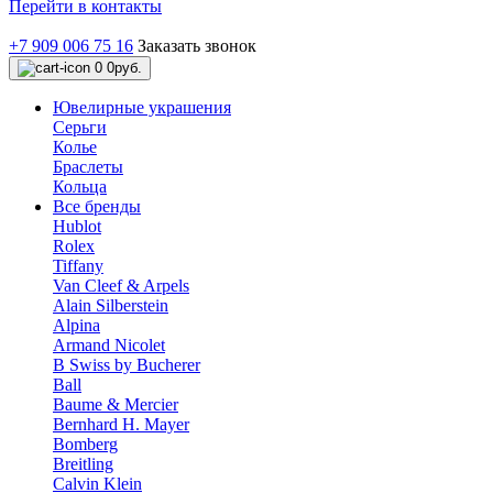
Перейти в контакты
+7 909 006 75 16
Заказать звонок
0
0руб.
Ювелирные украшения
Серьги
Колье
Браслеты
Кольца
Все бренды
Hublot
Rolex
Tiffany
Van Cleef & Arpels
Alain Silberstein
Alpina
Armand Nicolet
B Swiss by Bucherer
Ball
Baume & Mercier
Bernhard H. Mayer
Bomberg
Breitling
Calvin Klein