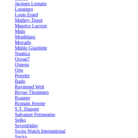
Jacques Lemans
Longines
Louis Erard
Mathey-Tissot
Maurice Lacroix
Mido
Montblanc
Movado
Mühle Glashütte
Nautica
Ocean7
Omega
Oris
Perrelet
Rado
Raymond Weil
Revue Thommen
Roamer
Romain Jerome
S.T. Dupont
Salvatore Ferragamo
Seiko
Sevenfriday
Swiss Watch International
Swiza