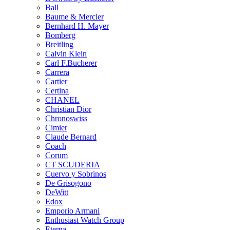
Ball
Baume & Mercier
Bernhard H. Mayer
Bomberg
Breitling
Calvin Klein
Carl F.Bucherer
Carrera
Cartier
Certina
CHANEL
Christian Dior
Chronoswiss
Cimier
Claude Bernard
Coach
Corum
CT SCUDERIA
Cuervo y Sobrinos
De Grisogono
DeWitt
Edox
Emporio Armani
Enthusiast Watch Group
Eterna