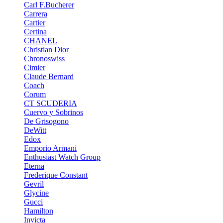
Carl F.Bucherer
Carrera
Cartier
Certina
CHANEL
Christian Dior
Chronoswiss
Cimier
Claude Bernard
Coach
Corum
CT SCUDERIA
Cuervo y Sobrinos
De Grisogono
DeWitt
Edox
Emporio Armani
Enthusiast Watch Group
Eterna
Frederique Constant
Gevril
Glycine
Gucci
Hamilton
Invicta